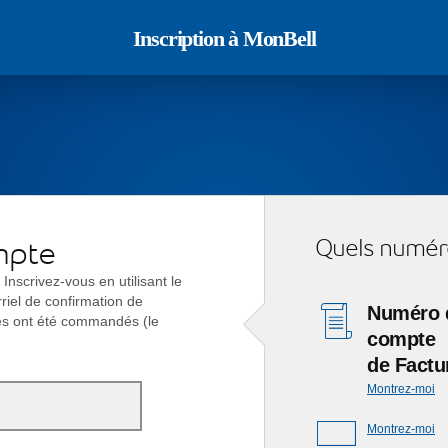
Inscription à MonBell
Quels numéros
ompte
Inscrivez-vous en utilisant le
riel de confirmation de
Numéro 
es ont été commandés (le
compte
de Factu
Montrez-moi
Montrez-moi