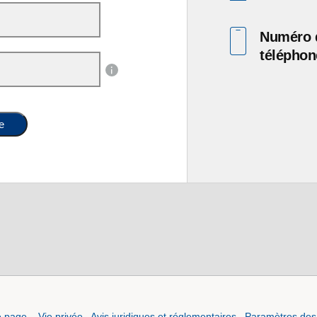
Numéro 
téléphon
e
e page
Vie privée
Avis juridiques et réglementaires
Paramètres des