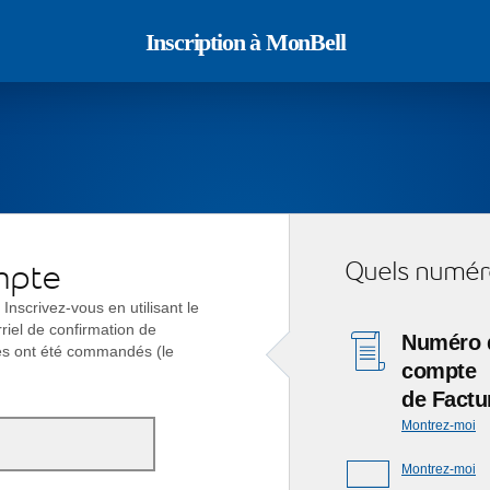
Inscription à MonBell
Quels numéros
ompte
Inscrivez-vous en utilisant le
riel de confirmation de
Numéro 
es ont été commandés (le
compte
de Factu
Montrez-moi
Montrez-moi