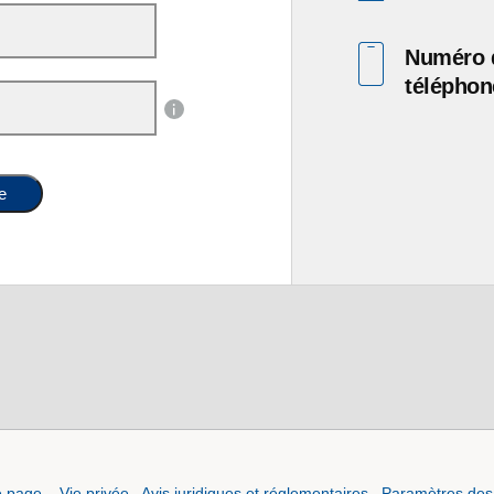
Numéro 
téléphon
e
e page
Vie privée
Avis juridiques et réglementaires
Paramètres des